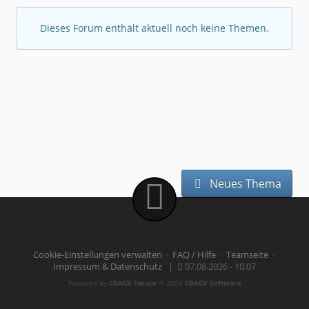
Dieses Forum enthält aktuell noch keine Themen.
Neues Thema
Cookie-Einstellungen verwalten
·
FAQ / Hilfe
·
Teamseite
·
Impressum & Datenschutz
|
07.08.2026 - 10:07
Powered by
CBACK Forum
© 2026
CBACK Software