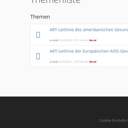
Themen
ART-Leitlinie des amerikanischen Gesun
erstellt:
31.03.2010 - 17:11 Uhr von
Bernd
ART-Leitlinie der Europäischen AIDS-Ges
erstellt:
31.03.2010 - 17:07 Uhr von
Bernd
Cookie-Einstellu