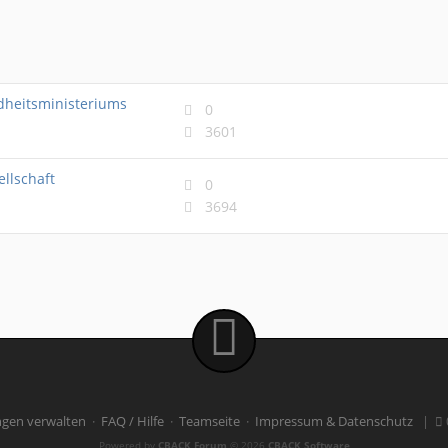
dheitsministeriums
0
3601
ellschaft
0
3694
ngen verwalten
·
FAQ / Hilfe
·
Teamseite
·
Impressum & Datenschutz
|
Powered by
CBACK Forum
© 2026
CBACK Software