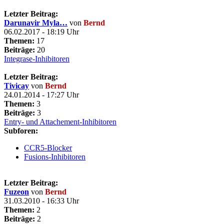
Letzter Beitrag:
Darunavir Myla…
von
Bernd
06.02.2017 - 18:19 Uhr
Themen:
17
Beiträge:
20
Integrase-Inhibitoren
Letzter Beitrag:
Tivicay
von
Bernd
24.01.2014 - 17:27 Uhr
Themen:
3
Beiträge:
3
Entry- und Attachement-Inhibitoren
Subforen:
CCR5-Blocker
Fusions-Inhibitoren
Letzter Beitrag:
Fuzeon
von
Bernd
31.03.2010 - 16:33 Uhr
Themen:
2
Beiträge:
2